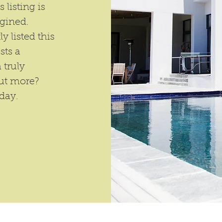
 listing is
gined.
y listed this
sts a
 truly
out more?
oday.