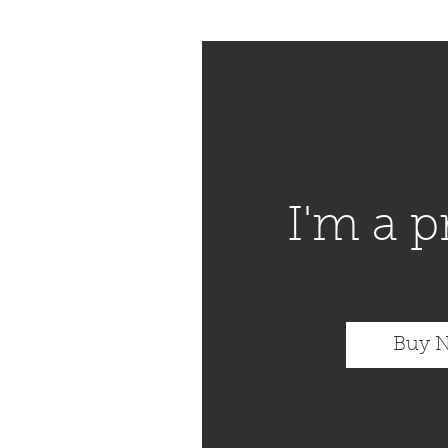
I'm a 
Buy 