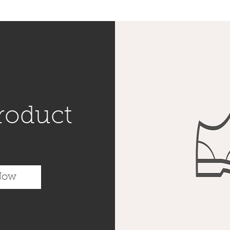
product
Now