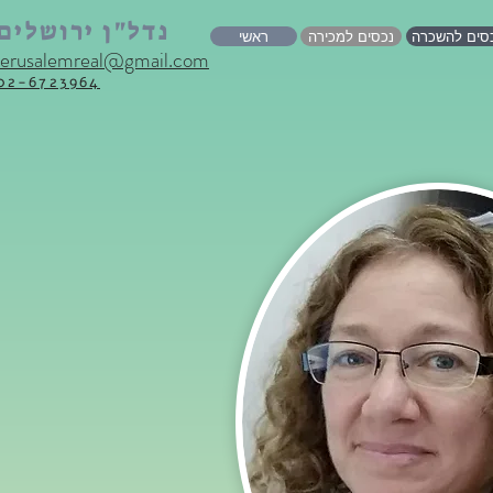
נדל"ן ירושלים
סים להשכרה
נכסים למכירה
ראשי
jerusalemreal@gmail.com
02-6723964